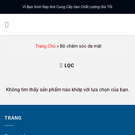
Chuyển
Vì Bạn Xinh Đẹp Nơi Cung Cấp San Chất Lượng Giá Tốt
đến
nội
dung
Trang Chủ
»
Bộ chăm sóc da mặt
LỌC
Không tìm thấy sản phẩm nào khớp với lựa chọn của bạn.
TRANG