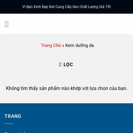
Chuyển
Vì Bạn Xinh Đẹp Nơi Cung Cấp San Chất Lượng Giá Tốt
đến
nội
dung
Trang Chủ
»
Kem dưỡng da
LỌC
Không tìm thấy sản phẩm nào khớp với lựa chọn của bạn.
TRANG