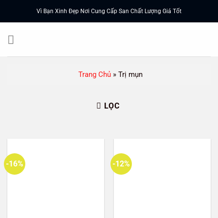
Chuyển
Vì Bạn Xinh Đẹp Nơi Cung Cấp San Chất Lượng Giá Tốt
đến
nội
dung
Trang Chủ
»
Trị mụn
LỌC
-16%
-12%