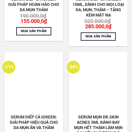
GIẢI PHÁP HOÀN HẢO CHO
10ML, DÀNH CHO MỌI LOẠI
DA MỤN THÂM
DA, MỤN, THÂM – TẶNG
KÈM MẶT NẠ
190.000,0
₫
Giá
Giá
155.000,0
₫
320.000,0
₫
gốc
hiện
Giá
Giá
285.000,0
₫
là:
tại
gốc
hiện
MUA SẢN PHẨM
190.000,0₫.
là:
là:
tại
MUA SẢN PHẨM
155.000,0₫.
320.000,0₫.
là:
285.000,
-11%
-50%
SERUM DIẾP CÁ IGREEN:
SERUM MỤN DR.SKIN
GIẢI PHÁP HIỆU QUẢ CHO
ACNES 5ML ĐÁNH BAY
DA MỤN ẨN VÀ THÂM
MỤN HẾT THÂM LÀM MỊN