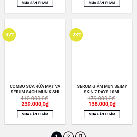
là:
tại
là:
tại
MUA SẢN PHẨM
MUA SẢN PHẨM
620.000,0₫.
là:
250.000,0₫.
là:
460.000,0₫.
169.000,
-42%
-23%
COMBO SỮA RỬA MẶT VÀ
SERUM GIẢM MỤN SEIMY
SERUM SẠCH MỤN K’SHI
SKIN 7 DAYS 10ML
410.000,0
₫
179.000,0
₫
Giá
Giá
Giá
Giá
239.000,0
₫
138.000,0
₫
gốc
hiện
gốc
hiện
là:
tại
là:
tại
MUA SẢN PHẨM
MUA SẢN PHẨM
410.000,0₫.
là:
179.000,0₫.
là:
239.000,0₫.
138.000,
1
2