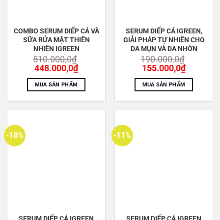
COMBO SERUM DIẾP CÁ VÀ
SERUM DIẾP CÁ IGREEN,
SỮA RỬA MẶT THIÊN
GIẢI PHÁP TỰ NHIÊN CHO
NHIÊN IGREEN
DA MỤN VÀ DA NHỜN
510.000,0
₫
190.000,0
₫
Giá
Giá
Giá
Giá
448.000,0
₫
155.000,0
₫
gốc
hiện
gốc
hiện
là:
tại
là:
tại
MUA SẢN PHẨM
MUA SẢN PHẨM
510.000,0₫.
là:
190.000,0₫.
là:
448.000,0₫.
155.000,
-18%
-11%
SERUM DIẾP CÁ IGREEN
SERUM DIẾP CÁ IGREEN