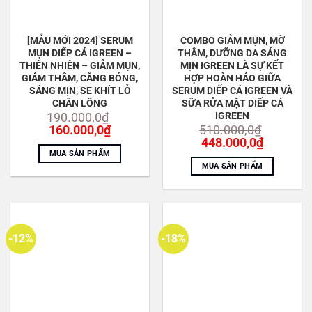
[MẪU MỚI 2024] SERUM
COMBO GIẢM MỤN, MỜ
MỤN DIẾP CÁ IGREEN –
THÂM, DƯỠNG DA SÁNG
THIÊN NHIÊN – GIẢM MỤN,
MỊN IGREEN LÀ SỰ KẾT
GIẢM THÂM, CĂNG BÓNG,
HỢP HOÀN HẢO GIỮA
SÁNG MỊN, SE KHÍT LỖ
SERUM DIẾP CÁ IGREEN VÀ
CHÂN LÔNG
SỮA RỬA MẶT DIẾP CÁ
IGREEN
190.000,0
₫
Giá
Giá
160.000,0
₫
510.000,0
₫
gốc
hiện
Giá
Giá
448.000,0
₫
là:
tại
gốc
hiện
MUA SẢN PHẨM
190.000,0₫.
là:
là:
tại
MUA SẢN PHẨM
160.000,0₫.
510.000,0₫.
là:
448.000,
-12%
-18%