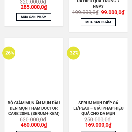
DA HIỆU QUẢ TRONG 7
320.000,0
₫
Giá
Giá
NGÀY
285.000,0
₫
gốc
hiện
Giá
Gi
199.000,0
₫
99.000,0
₫
là:
tại
gốc
hiệ
MUA SẢN PHẨM
320.000,0₫.
là:
là:
tại
MUA SẢN PHẨM
285.000,0₫.
199.000,0₫.
là:
99.
-26%
-32%
BỘ GIẢM MỤN ẨN MỤN ĐẦU
SERUM MỤN DIẾP CÁ
ĐEN MỤN THÂM DOCTOR
LE’PEAU – GIẢI PHÁP HIỆU
CARE 20ML (SERUM+ KEM)
QUẢ CHO DA MỤN
620.000,0
₫
250.000,0
₫
Giá
Giá
Giá
Giá
460.000,0
₫
169.000,0
₫
gốc
hiện
gốc
hiện