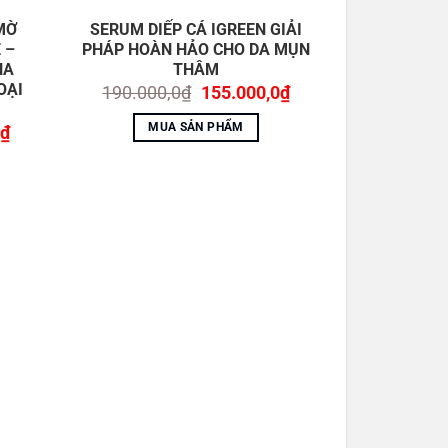
MỜ
SERUM DIẾP CÁ IGREEN GIẢI
 –
PHÁP HOÀN HẢO CHO DA MỤN
HA
THÂM
OẠI
Giá
Giá
190.000,0
₫
155.000,0
₫
gốc
hiện
là:
tại
MUA SẢN PHẨM
Giá
₫
190.000,0₫.
là:
hiện
155.000,0₫.
tại
₫.
là:
136.000,0₫.