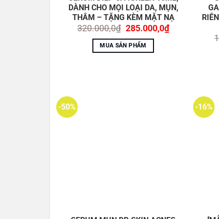
DÀNH CHO MỌI LOẠI DA, MỤN,
GA
THÂM – TẶNG KÈM MẶT NẠ
RIÊN
Giá
Giá
320.000,0
₫
285.000,0
₫
gốc
hiện
1
là:
tại
MUA SẢN PHẨM
320.000,0₫.
là:
285.000,0₫.
-50%
-16%