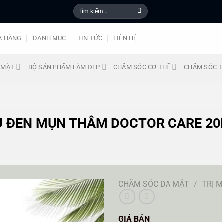
Tìm
kiếm:
A HÀNG
DANH MỤC
TIN TỨC
LIÊN HỆ
 MẶT
BỘ SẢN PHẨM LÀM ĐẸP
CHĂM SÓC CƠ THỂ
CHĂM SÓC T
U ĐEN MỤN THÂM DOCTOR CARE 20
CHĂM SÓC DA MẶT
/
TRỊ 
GIÁ BÁN