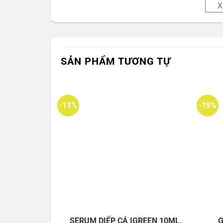
X
SẢN PHẨM TƯƠNG TỰ
Bộ giảm Mụn ẩn ,Mụn
-11%
-19%
SERUM DIẾP CÁ IGREEN 10ML,
G