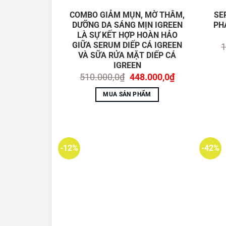
COMBO GIẢM MỤN, MỜ THÂM,
SE
DƯỠNG DA SÁNG MỊN IGREEN
PH
LÀ SỰ KẾT HỢP HOÀN HẢO
GIỮA SERUM DIẾP CÁ IGREEN
1
VÀ SỮA RỬA MẶT DIẾP CÁ
IGREEN
Giá
Giá
510.000,0
₫
448.000,0
₫
gốc
hiện
là:
tại
MUA SẢN PHẨM
510.000,0₫.
là:
448.000,0₫.
-12%
-42%