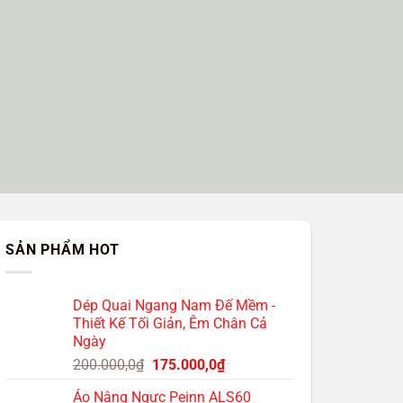
SẢN PHẨM HOT
Dép Quai Ngang Nam Đế Mềm -
Thiết Kế Tối Giản, Êm Chân Cả
Ngày
Giá
Giá
200.000,0
₫
175.000,0
₫
gốc
hiện
Áo Nâng Ngực Peinn ALS60
là:
tại