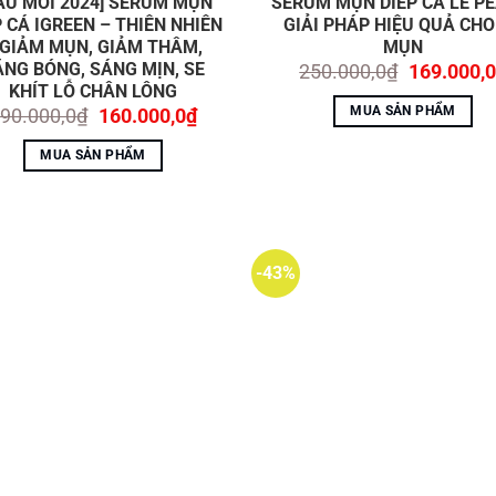
ẪU MỚI 2024] SERUM MỤN
SERUM MỤN DIẾP CÁ LE’PE
P CÁ IGREEN – THIÊN NHIÊN
GIẢI PHÁP HIỆU QUẢ CHO
 GIẢM MỤN, GIẢM THÂM,
MỤN
ĂNG BÓNG, SÁNG MỊN, SE
Giá
250.000,0
₫
169.000,0
gốc
KHÍT LỖ CHÂN LÔNG
là:
MUA SẢN PHẨM
Giá
Giá
90.000,0
₫
160.000,0
₫
250.000,0
gốc
hiện
là:
tại
MUA SẢN PHẨM
190.000,0₫.
là:
160.000,0₫.
-43%