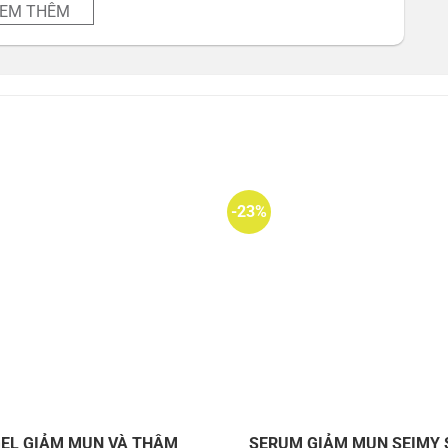
EM THÊM
 đầu đen,Mụn thâm Doctor Care
-23%
EL GIẢM MỤN VÀ THÂM
SERUM GIẢM MỤN SEIMY 