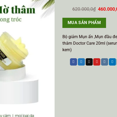
Giá
620.000,0
₫
460.000,
gốc
là:
620.000,
MUA SẢN PHẨM
Bộ giảm Mụn ẩn ,Mụn đầu đ
thâm Doctor Care 20ml (ser
kem)