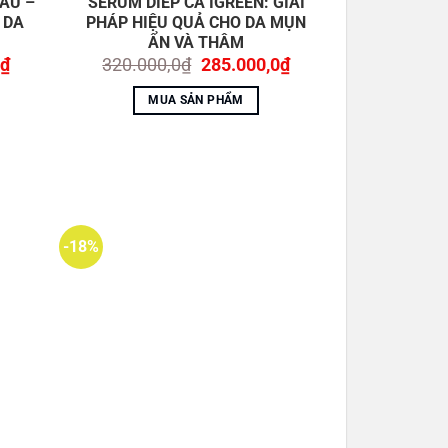
AU –
SERUM DIẾP CÁ IGREEN: GIẢI
 DA
PHÁP HIỆU QUẢ CHO DA MỤN
ẨN VÀ THÂM
Giá
Giá
Giá
₫
320.000,0
₫
285.000,0
₫
hiện
gốc
hiện
tại
là:
tại
MUA SẢN PHẨM
₫.
là:
320.000,0₫.
là:
169.000,0₫.
285.000,0₫.
-18%