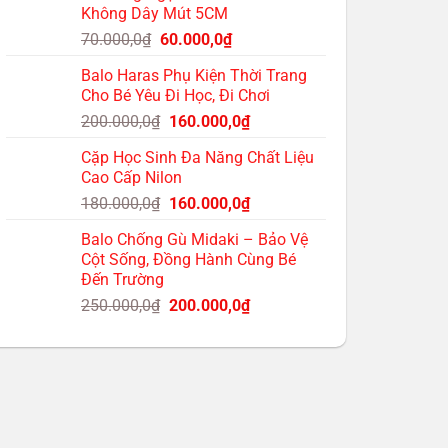
Không Dây Mút 5CM
200.000,0₫.
là:
Giá
Giá
70.000,0
₫
60.000,0
₫
175.000,0₫.
gốc
hiện
Balo Haras Phụ Kiện Thời Trang
là:
tại
Cho Bé Yêu Đi Học, Đi Chơi
70.000,0₫.
là:
Giá
Giá
200.000,0
₫
160.000,0
₫
60.000,0₫.
gốc
hiện
Cặp Học Sinh Đa Năng Chất Liệu
là:
tại
Cao Cấp Nilon
200.000,0₫.
là:
Giá
Giá
180.000,0
₫
160.000,0
₫
160.000,0₫.
gốc
hiện
Balo Chống Gù Midaki – Bảo Vệ
là:
tại
Cột Sống, Đồng Hành Cùng Bé
180.000,0₫.
là:
Đến Trường
160.000,0₫.
Giá
Giá
250.000,0
₫
200.000,0
₫
gốc
hiện
là:
tại
250.000,0₫.
là:
200.000,0₫.