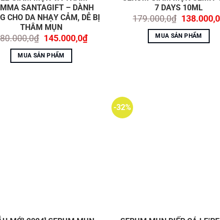
MMA SANTAGIFT – DÀNH
7 DAYS 10ML
G CHO DA NHẠY CẢM, DỄ BỊ
Giá
179.000,0
₫
138.000,0
gốc
THÂM MỤN
là:
MUA SẢN PHẨM
Giá
Giá
80.000,0
₫
145.000,0
₫
179.000,0
gốc
hiện
là:
tại
MUA SẢN PHẨM
180.000,0₫.
là:
145.000,0₫.
-32%