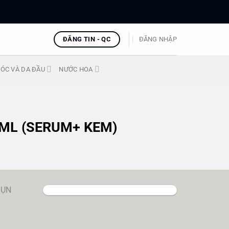
ĐĂNG TIN - QC
ĐĂNG NHẬP
ÓC VÀ DA ĐẦU
NƯỚC HOA
ML (SERUM+ KEM)
MỤN