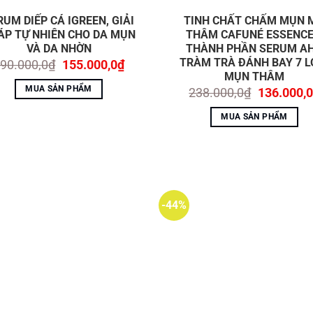
RUM DIẾP CÁ IGREEN, GIẢI
TINH CHẤT CHẤM MỤN 
ÁP TỰ NHIÊN CHO DA MỤN
THÂM CAFUNÉ ESSENCE
VÀ DA NHỜN
THÀNH PHẦN SERUM A
TRÀM TRÀ ĐÁNH BAY 7 L
Giá
Giá
90.000,0
₫
155.000,0
₫
gốc
hiện
MỤN THÂM
là:
tại
MUA SẢN PHẨM
Giá
238.000,0
₫
136.000,0
190.000,0₫.
là:
gốc
155.000,0₫.
là:
MUA SẢN PHẨM
238.000,0
-44%