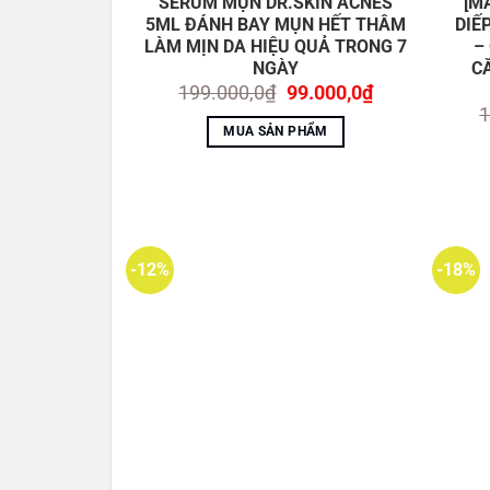
SERUM MỤN DR.SKIN ACNES
[M
5ML ĐÁNH BAY MỤN HẾT THÂM
DIẾ
LÀM MỊN DA HIỆU QUẢ TRONG 7
–
NGÀY
C
Giá
Giá
199.000,0
₫
99.000,0
₫
gốc
hiện
1
là:
tại
MUA SẢN PHẨM
199.000,0₫.
là:
99.000,0₫.
-12%
-18%