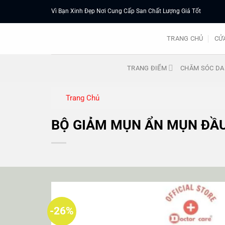
Chuyển
Vì Bạn Xinh Đẹp Nơi Cung Cấp San Chất Lượng Giá Tốt
đến
nội
TRANG CHỦ
CỬ
dung
TRANG ĐIỂM
CHĂM SÓC DA
Trang Chủ
BỘ GIẢM MỤN ẨN MỤN ĐẦ
-26%