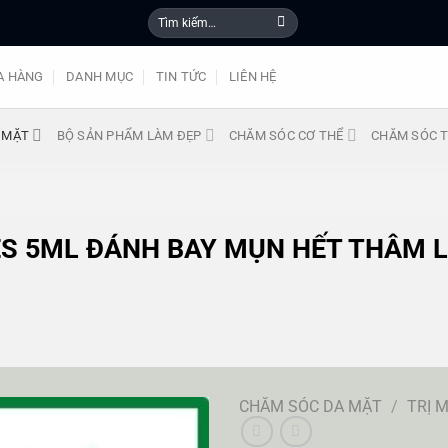
Tìm
kiếm:
A HÀNG
DANH MỤC
TIN TỨC
LIÊN HỆ
 MẶT
BỘ SẢN PHẨM LÀM ĐẸP
CHĂM SÓC CƠ THỂ
CHĂM SÓC T
S 5ML ĐÁNH BAY MỤN HẾT THÂM L
CHĂM SÓC DA MẶT
/
TRỊ 