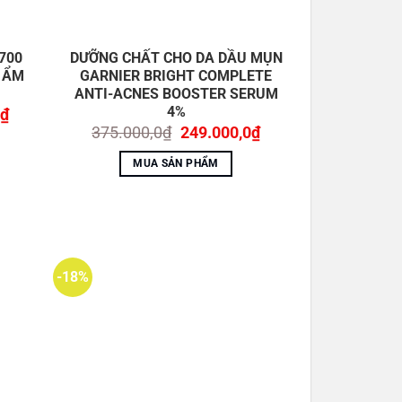
700
DƯỠNG CHẤT CHO DA DẦU MỤN
 ẨM
GARNIER BRIGHT COMPLETE
ANTI-ACNES BOOSTER SERUM
4%
Giá
₫
hiện
Giá
Giá
375.000,0
₫
249.000,0
₫
tại
gốc
hiện
₫.
là:
là:
tại
MUA SẢN PHẨM
350.000,0₫.
375.000,0₫.
là:
249.000,0₫.
-18%