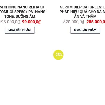
M CHỐNG NẮNG REIHAKU
SERUM DIẾP CÁ IGREEN: G
hàng
TOMUGI SPF50+ PA+NÂNG
PHÁP HIỆU QUẢ CHO DA 
TONE, DƯỠNG ẨM
ẨN VÀ THÂM
Giá
Giá
Giá
198.000,0
₫
99.000,0
₫
320.000,0
₫
285.000,0
chi tiết cách sử dụng đi kèm sản phẩm
gốc
hiện
gốc
là:
tại
là:
MUA SẢN PHẨM
MUA SẢN PHẨM
198.000,0₫.
là:
320.000,0
ết thâm làm mịn da hiệu quả trong 7 ngày
99.000,0₫.
 #sạch_mụn #sạch_thâm #dr_skinacnes
-23%