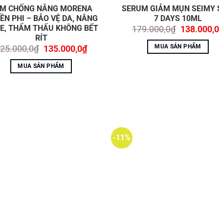
M CHỐNG NẮNG MORENA
SERUM GIẢM MỤN SEIMY 
ỀN PHI – BẢO VỆ DA, NÂNG
7 DAYS 10ML
E, THẨM THẤU KHÔNG BẾT
Giá
179.000,0
₫
138.000,0
gốc
RÍT
là:
MUA SẢN PHẨM
Giá
Giá
25.000,0
₫
135.000,0
₫
179.000,0
gốc
hiện
là:
tại
MUA SẢN PHẨM
225.000,0₫.
là:
135.000,0₫.
-11%