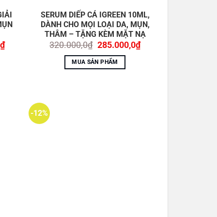
IẢI
SERUM DIẾP CÁ IGREEN 10ML,
MỤN
DÀNH CHO MỌI LOẠI DA, MỤN,
THÂM – TẶNG KÈM MẶT NẠ
Giá
Giá
Giá
₫
320.000,0
₫
285.000,0
₫
hiện
gốc
hiện
tại
là:
tại
MUA SẢN PHẨM
₫.
là:
320.000,0₫.
là:
285.000,0₫.
285.000,0₫.
-12%