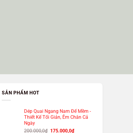
SẢN PHẨM HOT
Dép Quai Ngang Nam Đế Mềm -
Thiết Kế Tối Giản, Êm Chân Cả
Ngày
Giá
Giá
200.000,0
₫
175.000,0
₫