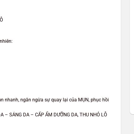
RỖ
nhiên:
ụn nhanh, ngăn ngừa sự quay lại của MỤN, phục hồi
A – SÁNG DA – CẤP ẨM DƯỠNG DA, THU NHỎ LỖ