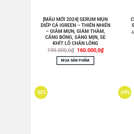
[MẪU MỚI 2024] SERUM MỤN
C
DIẾP CÁ IGREEN – THIÊN NHIÊN
– GIẢM MỤN, GIẢM THÂM,
4
CĂNG BÓNG, SÁNG MỊN, SE
KHÍT LỖ CHÂN LÔNG
Giá
Giá
190.000,0
₫
160.000,0
₫
gốc
hiện
là:
tại
MUA SẢN PHẨM
190.000,0₫.
là:
160.000,0₫.
-32%
-24%