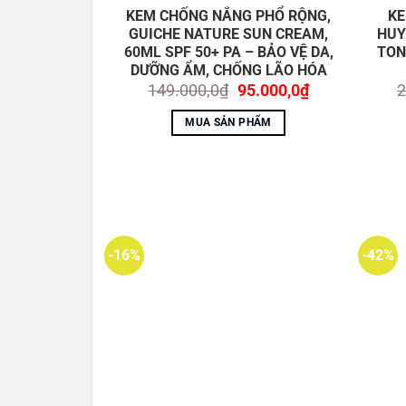
KEM CHỐNG NẮNG PHỔ RỘNG,
KE
GUICHE NATURE SUN CREAM,
HUY
60ML SPF 50+ PA – BẢO VỆ DA,
TON
DƯỠNG ẨM, CHỐNG LÃO HÓA
Giá
Giá
149.000,0
₫
95.000,0
₫
2
gốc
hiện
là:
tại
MUA SẢN PHẨM
149.000,0₫.
là:
95.000,0₫.
-16%
-42%