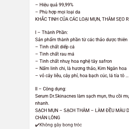
– Hiệu quả 99,99%
– Phù hợp mọi loại da
KHẮC TINH CỦA CÁC LOẠI MỤN, THÂM SẸO 
I – Thành Phần:
Sản phẩm thành phần từ các thảo dược thiên 
– Tinh chất diếp cá
– Tinh chất rau má
– Tinh chất nhuỵ hoa nghệ tây safron
– Nấm linh chi, là hương thảo, Kim Ngân hoa
– vỏ cây liễu, cây phỉ, hoa bạch cúc, lá tía tô …
II – Công dụng:
Serum Dr.Skinacnes làm sạch mụn, thu cồi m
nhanh.
SẠCH MỤN – SẠCH THÂM – LÀM ĐỀU MÀU D
CHÂN LÔNG
✔️Không gây bong tróc