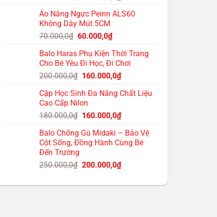
gốc
hiện
Áo Nâng Ngực Peinn ALS60
là:
tại
Không Dây Mút 5CM
200.000,0₫.
là:
Giá
Giá
70.000,0
₫
60.000,0
₫
175.000,0₫.
gốc
hiện
Balo Haras Phụ Kiện Thời Trang
là:
tại
Cho Bé Yêu Đi Học, Đi Chơi
70.000,0₫.
là:
Giá
Giá
200.000,0
₫
160.000,0
₫
60.000,0₫.
gốc
hiện
Cặp Học Sinh Đa Năng Chất Liệu
là:
tại
Cao Cấp Nilon
200.000,0₫.
là:
Giá
Giá
180.000,0
₫
160.000,0
₫
160.000,0₫.
gốc
hiện
Balo Chống Gù Midaki – Bảo Vệ
là:
tại
Cột Sống, Đồng Hành Cùng Bé
180.000,0₫.
là:
Đến Trường
160.000,0₫.
Giá
Giá
250.000,0
₫
200.000,0
₫
gốc
hiện
là:
tại
250.000,0₫.
là:
200.000,0₫.