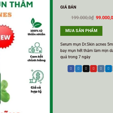
GIÁ BÁN
Giá
199.000,0
₫
99.000,
gốc
là:
199.000,
MUA SẢN PHẨM
Serum mụn Dr.Skin acnes 5m
bay mụn hết thâm làm mịn da
quả trong 7 ngày