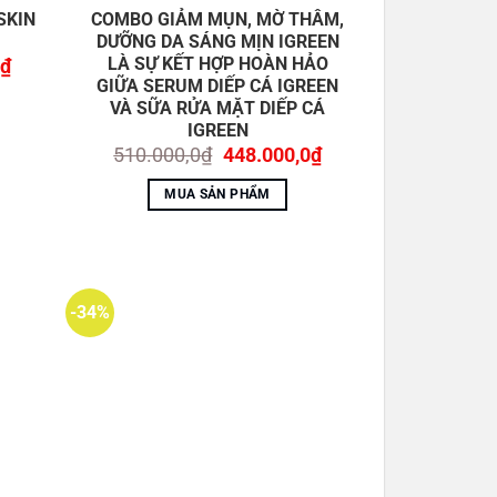
SKIN
COMBO GIẢM MỤN, MỜ THÂM,
DƯỠNG DA SÁNG MỊN IGREEN
LÀ SỰ KẾT HỢP HOÀN HẢO
Giá
₫
hiện
GIỮA SERUM DIẾP CÁ IGREEN
tại
VÀ SỮA RỬA MẶT DIẾP CÁ
₫.
là:
IGREEN
138.000,0₫.
Giá
Giá
510.000,0
₫
448.000,0
₫
gốc
hiện
là:
tại
MUA SẢN PHẨM
510.000,0₫.
là:
448.000,0₫.
-34%