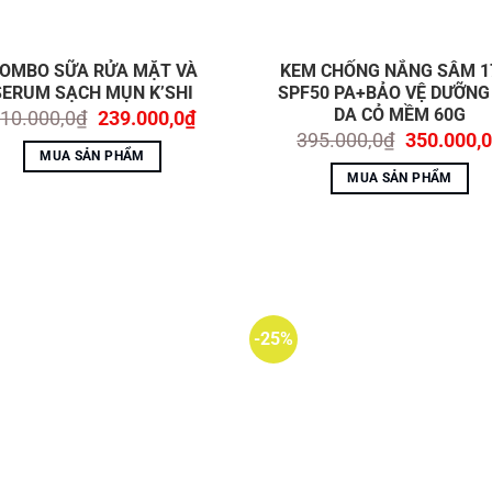
OMBO SỮA RỬA MẶT VÀ
KEM CHỐNG NẮNG SÂM 1
SERUM SẠCH MỤN K’SHI
SPF50 PA+BẢO VỆ DƯỠNG
DA CỎ MỀM 60G
Giá
Giá
10.000,0
₫
239.000,0
₫
gốc
hiện
Giá
395.000,0
₫
350.000,0
là:
tại
gốc
MUA SẢN PHẨM
410.000,0₫.
là:
là:
MUA SẢN PHẨM
239.000,0₫.
395.000,0
-25%