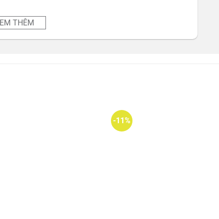
EM THÊM
ứng
nh tính, sử dụng được cho cả trẻ em bị rôm sẩy và mẩn
ảnh quảng cáo đến tay khách hàng
n cấp phép bởi sở y tế
-11%
hấm khô sau đó nhỏ serum lên vùng da cần sử dụng
ấy nhân mụn, nặn mụn khi mụn đã chín thu cồi sau đó
hết thâm.