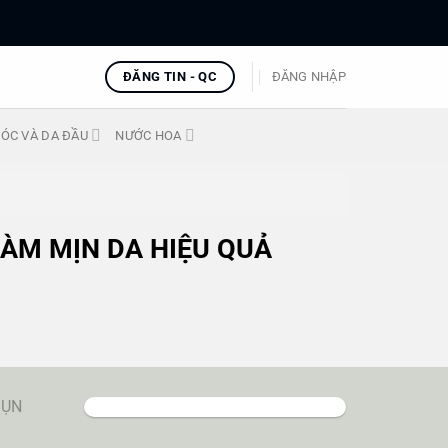
ĐĂNG TIN - QC
ĐĂNG NHẬP
ÓC VÀ DA ĐẦU
NƯỚC HOA
ÀM MỊN DA HIỆU QUẢ
MỤN