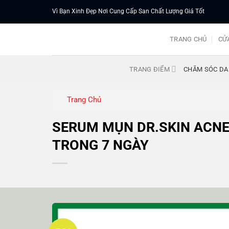
Chuyển
Vì Bạn Xinh Đẹp Nơi Cung Cấp San Chất Lượng Giá Tốt
đến
nội
TRANG CHỦ
CỬ
dung
TRANG ĐIỂM
CHĂM SÓC DA
Trang Chủ
SERUM MỤN DR.SKIN ACNE
TRONG 7 NGÀY