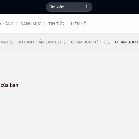
Tìm
kiếm:
A HÀNG
DANH MỤC
TIN TỨC
LIÊN HỆ
 MẶT
BỘ SẢN PHẨM LÀM ĐẸP
CHĂM SÓC CƠ THỂ
CHĂM SÓC T
 của bạn.