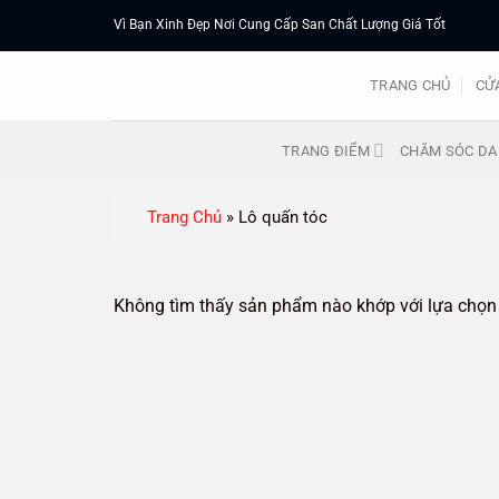
Chuyển
Vì Bạn Xinh Đẹp Nơi Cung Cấp San Chất Lượng Giá Tốt
đến
nội
TRANG CHỦ
CỬ
dung
TRANG ĐIỂM
CHĂM SÓC DA
Trang Chủ
»
Lô quấn tóc
Không tìm thấy sản phẩm nào khớp với lựa chọn