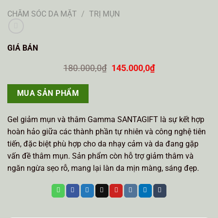
CHĂM SÓC DA MẶT
/
TRỊ MỤN
GIÁ BÁN
Giá
Giá
180.000,0
₫
145.000,0
₫
gốc
hiện
là:
tại
180.000,0₫.
là:
MUA SẢN PHẨM
145.000,0₫.
Gel giảm mụn và thâm Gamma SANTAGIFT là sự kết hợp
hoàn hảo giữa các thành phần tự nhiên và công nghệ tiên
tiến, đặc biệt phù hợp cho da nhạy cảm và da đang gặp
vấn đề thâm mụn. Sản phẩm còn hỗ trợ giảm thâm và
ngăn ngừa sẹo rỗ, mang lại làn da mịn màng, sáng đẹp.