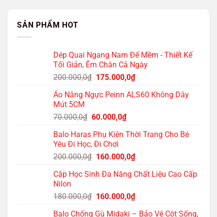
SẢN PHẨM HOT
Dép Quai Ngang Nam Đế Mềm - Thiết Kế
Tối Giản, Êm Chân Cả Ngày
Giá
Giá
200.000,0
₫
175.000,0
₫
gốc
hiện
Áo Nâng Ngực Peinn ALS60 Không Dây
là:
tại
Mút 5CM
200.000,0₫.
là:
Giá
Giá
70.000,0
₫
60.000,0
₫
175.000,0₫.
gốc
hiện
Balo Haras Phụ Kiện Thời Trang Cho Bé
là:
tại
Yêu Đi Học, Đi Chơi
70.000,0₫.
là:
Giá
Giá
200.000,0
₫
160.000,0
₫
60.000,0₫.
gốc
hiện
Cặp Học Sinh Đa Năng Chất Liệu Cao Cấp
là:
tại
Nilon
200.000,0₫.
là:
Giá
Giá
180.000,0
₫
160.000,0
₫
160.000,0₫.
gốc
hiện
Balo Chống Gù Midaki – Bảo Vệ Cột Sống,
là:
tại