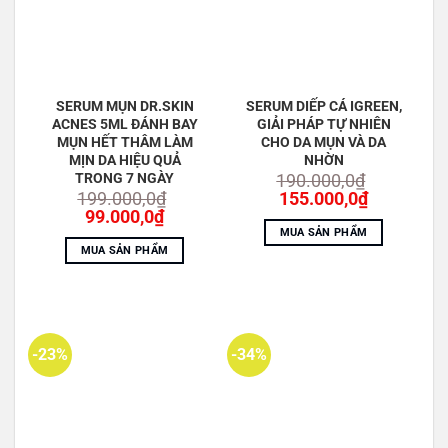
SERUM MỤN DR.SKIN
SERUM DIẾP CÁ IGREEN,
ACNES 5ML ĐÁNH BAY
GIẢI PHÁP TỰ NHIÊN
MỤN HẾT THÂM LÀM
CHO DA MỤN VÀ DA
MỊN DA HIỆU QUẢ
NHỜN
TRONG 7 NGÀY
190.000,0
₫
Giá
Giá
199.000,0
₫
155.000,0
₫
Giá
Giá
gốc
hiện
99.000,0
₫
gốc
hiện
là:
tại
MUA SẢN PHẨM
là:
tại
190.000,0₫.
là:
MUA SẢN PHẨM
199.000,0₫.
là:
155.000,0
99.000,0₫.
-23%
-34%