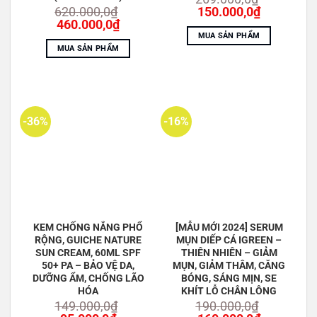
Giá
Giá
620.000,0
₫
150.000,0
₫
Giá
Giá
gốc
hiện
460.000,0
₫
gốc
hiện
là:
tại
MUA SẢN PHẨM
là:
tại
269.000,0₫.
là:
MUA SẢN PHẨM
620.000,0₫.
là:
150.000,0
460.000,0₫.
-36%
-16%
KEM CHỐNG NẮNG PHỔ
[MẪU MỚI 2024] SERUM
RỘNG, GUICHE NATURE
MỤN DIẾP CÁ IGREEN –
SUN CREAM, 60ML SPF
THIÊN NHIÊN – GIẢM
50+ PA – BẢO VỆ DA,
MỤN, GIẢM THÂM, CĂNG
DƯỠNG ẨM, CHỐNG LÃO
BÓNG, SÁNG MỊN, SE
HÓA
KHÍT LỖ CHÂN LÔNG
149.000,0
₫
190.000,0
₫
Thành phần: