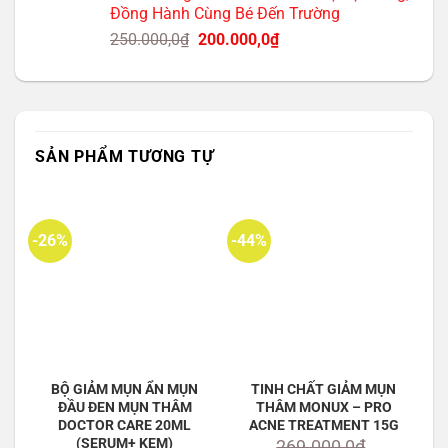
Đồng Hành Cùng Bé Đến Trường
180.000,0₫.
là:
Giá
Giá
250.000,0
₫
200.000,0
₫
160.000,0₫.
gốc
hiện
là:
tại
250.000,0₫.
là:
200.000,0₫.
SẢN PHẨM TƯƠNG TỰ
-26%
-44%
BỘ GIẢM MỤN ẨN MỤN
TINH CHẤT GIẢM MỤN
ĐẦU ĐEN MỤN THÂM
THÂM MONUX – PRO
DOCTOR CARE 20ML
ACNE TREATMENT 15G
(SERUM+ KEM)
269.000,0
₫