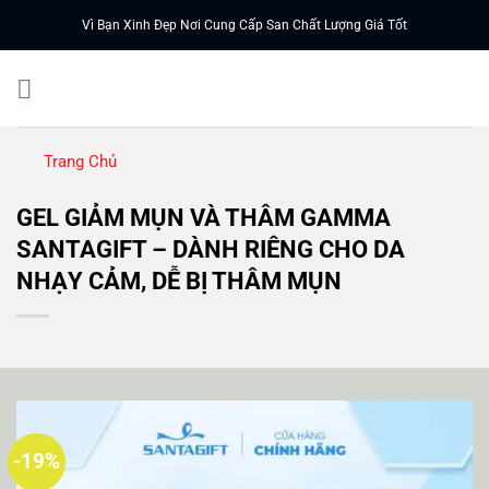
Chuyển
Vì Bạn Xinh Đẹp Nơi Cung Cấp San Chất Lượng Giá Tốt
đến
nội
dung
Trang Chủ
GEL GIẢM MỤN VÀ THÂM GAMMA
SANTAGIFT – DÀNH RIÊNG CHO DA
NHẠY CẢM, DỄ BỊ THÂM MỤN
-19%