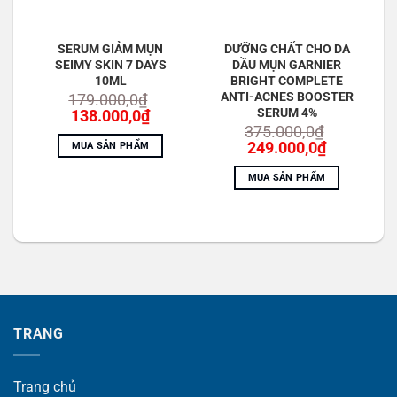
SERUM GIẢM MỤN
DƯỠNG CHẤT CHO DA
SEIMY SKIN 7 DAYS
DẦU MỤN GARNIER
10ML
BRIGHT COMPLETE
ANTI-ACNES BOOSTER
179.000,0
₫
Giá
Giá
SERUM 4%
138.000,0
₫
gốc
hiện
375.000,0
₫
là:
tại
Giá
Giá
249.000,0
₫
MUA SẢN PHẨM
179.000,0₫.
là:
gốc
hiện
138.000,0₫.
là:
tại
MUA SẢN PHẨM
375.000,0₫.
là:
249.000,0
TRANG
Trang chủ