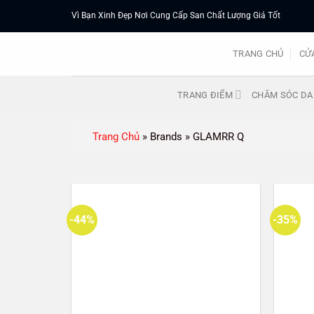
Chuyển
Vì Bạn Xinh Đẹp Nơi Cung Cấp San Chất Lượng Giá Tốt
đến
nội
TRANG CHỦ
CỬ
dung
TRANG ĐIỂM
CHĂM SÓC DA
Trang Chủ
»
Brands
»
GLAMRR Q
-44%
-35%