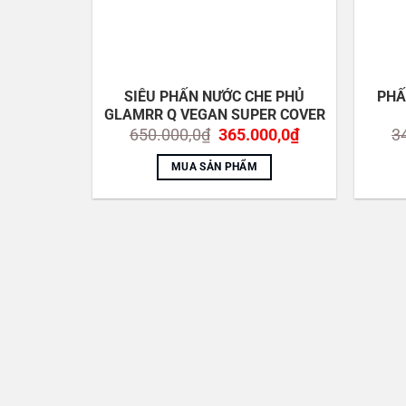
SIÊU PHẤN NƯỚC CHE PHỦ
PHẤ
GLAMRR Q VEGAN SUPER COVER
Giá
Giá
650.000,0
₫
365.000,0
₫
3
gốc
hiện
là:
tại
MUA SẢN PHẨM
650.000,0₫.
là:
365.000,0₫.