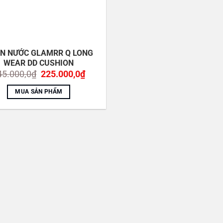
N NƯỚC GLAMRR Q LONG
WEAR DD CUSHION
Giá
Giá
45.000,0
₫
225.000,0
₫
gốc
hiện
là:
tại
MUA SẢN PHẨM
345.000,0₫.
là:
225.000,0₫.