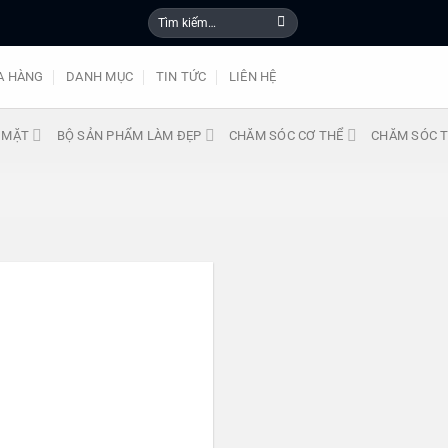
Tìm
kiếm:
A HÀNG
DANH MỤC
TIN TỨC
LIÊN HỆ
 MẶT
BỘ SẢN PHẨM LÀM ĐẸP
CHĂM SÓC CƠ THỂ
CHĂM SÓC T