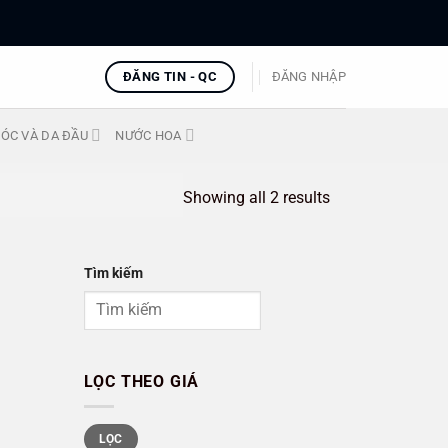
ĐĂNG TIN - QC
ĐĂNG NHẬP
ÓC VÀ DA ĐẦU
NƯỚC HOA
Showing all 2 results
Tìm kiếm
LỌC THEO GIÁ
Giá
Giá
LỌC
tối
tối