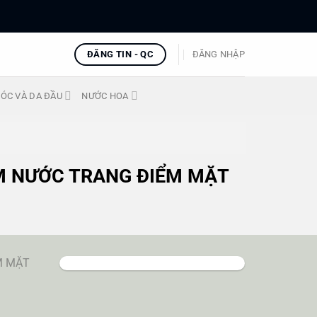
ĐĂNG TIN - QC
ĐĂNG NHẬP
ÓC VÀ DA ĐẦU
NƯỚC HOA
M NƯỚC TRANG ĐIỂM MẶT
M MẶT