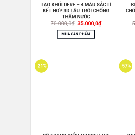
LADY
TẠO KHỐI DERF – 4 MÀU SẮC LÌ
K
KẾT HỢP 3D LÂU TRÔI CHỐNG
CHỐ
THẤM NƯỚC
* Đặc điểm sản phẩm:
Giá
Giá
70.000,0
₫
35.000,0
₫
5
gốc
hiện
là:
tại
MUA SẢN PHẨM
1. Không thấm nước
70.000,0₫.
là:
35.000,0₫.
Có thể dùng cho lớp
trang điểm
không thấm nư
2. Kiểm soát dầu
-21%
-57%
Kết cấu nhẹ thoải mái suốt cả ngày
3. Kết cấu lì tự nhiên hoàn thiện
Để có độ che phủ trông tự nhiên nhất với sự 
4. Chỉ số chống nắng SPF50 PA+++
Chống nắng SPF 50+ PA +++ để bảo vệ làn da c