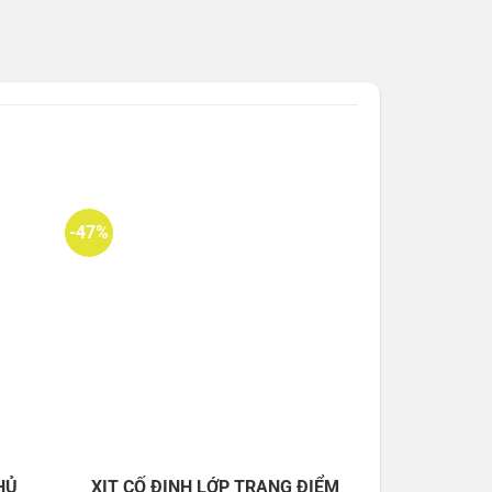
-47%
HỦ
XỊT CỐ ĐỊNH LỚP TRANG ĐIỂM