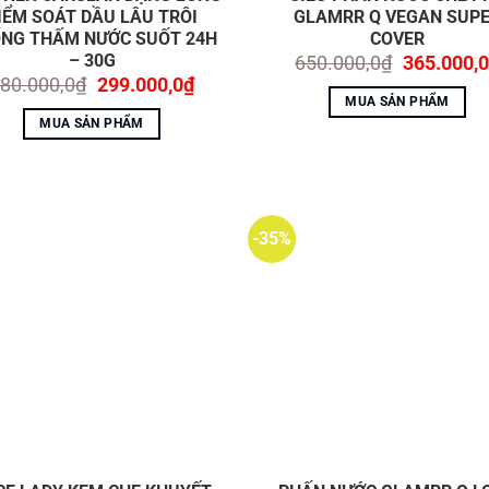
LADY
LADY
IỂM SOÁT DẦU LÂU TRÔI
GLAMRR Q VEGAN SUP
NG THẤM NƯỚC SUỐT 24H
COVER
– 30G
Giá
650.000,0
₫
365.000,0
gốc
Giá
Giá
80.000,0
₫
299.000,0
₫
là:
gốc
hiện
MUA SẢN PHẨM
650.000,0
là:
tại
MUA SẢN PHẨM
580.000,0₫.
là:
299.000,0₫.
ớc và chống mồ hôi lâu trôi
-35%
hoàn mỹ
ủa bạn khỏi tiếp xúc với ánh nắng mặt trời hàng