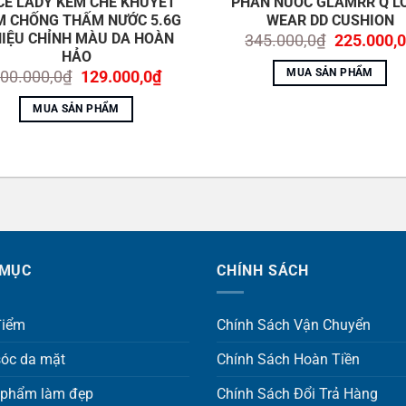
CE LADY KEM CHE KHUYẾT
PHẤN NƯỚC GLAMRR Q L
M CHỐNG THẤM NƯỚC 5.6G
WEAR DD CUSHION
HIỆU CHỈNH MÀU DA HOÀN
Giá
345.000,0
₫
225.000,0
gốc
HẢO
là:
MUA SẢN PHẨM
Giá
Giá
00.000,0
₫
129.000,0
₫
345.000,0
gốc
hiện
. Thoa thêm kem nền lên những vùng da cần che phủ
là:
tại
MUA SẢN PHẨM
300.000,0₫.
là:
129.000,0₫.
 MỤC
CHÍNH SÁCH
điểm
Chính Sách Vận Chuyển
óc da mặt
Chính Sách Hoàn Tiền
 phẩm làm đẹp
Chính Sách Đổi Trả Hàng