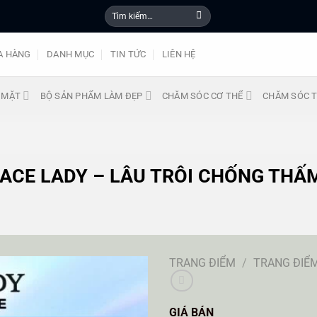
Tìm
kiếm:
A HÀNG
DANH MỤC
TIN TỨC
LIÊN HỆ
 MẶT
BỘ SẢN PHẨM LÀM ĐẸP
CHĂM SÓC CƠ THỂ
CHĂM SÓC T
ACE LADY – LÂU TRÔI CHỐNG THẤ
TRANG ĐIỂM
/
TRANG ĐIỂ
GIÁ BÁN