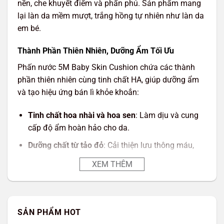
nền, che khuyết điểm và phấn phủ. Sản phẩm mang
lại làn da mềm mượt, trắng hồng tự nhiên như làn da
em bé.
Thành Phần Thiên Nhiên, Dưỡng Ẩm Tối Ưu
Phấn nước 5M Baby Skin Cushion chứa các thành
phần thiên nhiên cùng tinh chất HA, giúp dưỡng ẩm
và tạo hiệu ứng bán lì khỏe khoắn:
Tinh chất hoa nhài và hoa sen
: Làm dịu và cung
cấp độ ẩm hoàn hảo cho da.
Dưỡng chất từ tảo đỏ
: Cải thiện lưu thông máu,
ngăn ngừa lão hóa và thải độc.
XEM THÊM
Muối HA (Sodium Hyaluronate)
: Tăng cường tính
đàn hồi, làm săn chắc và giảm nếp nhăn.
Lớp Nền Mỏng Mịn, Che Phủ Hoàn Hảo
SẢN PHẨM HOT