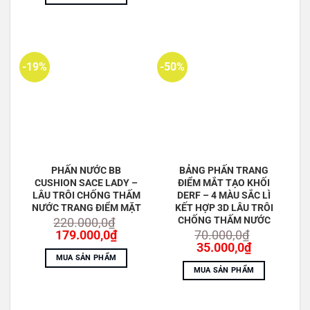
ARBUTIN
476.000,0₫.
là:
365.000,0
374.000,0₫.
CYCLOHEXASILOXANE
4-METHYLBENZYLIDEN DÀI PHOR
-19%
-50%
SORBITAN SESQUIOLEATE
PEG-10 DIMETHICONE
NATRI CLORUA
1,2-HEXANEDIOL
PHẤN NƯỚC BB
BẢNG PHẤN TRANG
CI 77492
CUSHION SACE LADY –
ĐIỂM MẮT TẠO KHỐI
LÂU TRÔI CHỐNG THẤM
DERF – 4 MÀU SẮC LÌ
GLYCOL CAPRYLYL
NƯỚC TRANG ĐIỂM MẶT
KẾT HỢP 3D LÂU TRÔI
CHỐNG THẤM NƯỚC
220.000,0
₫
CI 77491
Giá
Giá
179.000,0
₫
70.000,0
₫
gốc
hiện
Giá
Giá
35.000,0
₫
NHÔM HYDROXIT
là:
tại
gốc
hiện
MUA SẢN PHẨM
220.000,0₫.
là:
là:
tại
METHICONE
MUA SẢN PHẨM
179.000,0₫.
70.000,0₫.
là:
HƯƠNG THƠM
35.000,0₫.