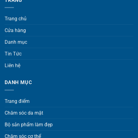
TRANG
Sử dụng sản phẩm Phấn Nước 5M Baby Skin
Trang chủ
Cushion để có làn da đẹp rạng ngời, bảo vệ da khỏi
Cửa hàng
tác hại của môi trường và duy trì vẻ đẹp tự nhiên suốt
cả ngày.
Danh mục
Tin Tức
Liên hệ
Câu Hỏi Liên Quan
Sản phẩm Phấn Nước 5M Baby Skin Cushion phù
DANH MỤC
hợp với loại da nào?
Phấn nước 5M Baby Skin Cushion phù hợp cho mọi
Trang điểm
loại da, bao gồm da dầu, da khô, da hỗn hợp và da
nhạy cảm nhờ vào các thành phần dưỡng ẩm và
Chăm sóc da mặt
kiểm soát dầu hiệu quả.
Bộ sản phẩm làm đẹp
Phấn nước 5M Baby Skin Cushion có khả năng
Chăm sóc cơ thể