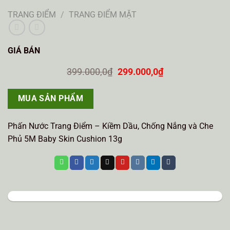
TRANG ĐIỂM
/
TRANG ĐIỂM MẶT
GIÁ BÁN
Giá
Giá
399.000,0
₫
299.000,0
₫
gốc
hiện
là:
tại
399.000,0₫.
là:
MUA SẢN PHẨM
299.000,0₫.
Phấn Nước Trang Điểm – Kiềm Dầu, Chống Nắng và Che
Phủ 5M Baby Skin Cushion 13g