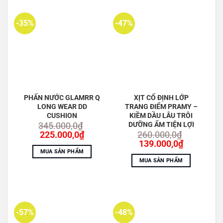
TRIETHOXYCAPRYLYLSILANE
-35%
-47%
BUTYLENE GLYCOL
DẦU HẠNH NHÂN MẬN NGỌT
BỘT NGỌC TRAI
CI 77499
CHIẾT XUẤT HẠT AFRAMOMUM ANGUSTIFOLIUM
PHẤN NƯỚC GLAMRR Q
XỊT CỐ ĐỊNH LỚP
LONG WEAR DD
TRANG ĐIỂM PRAMY –
CHIẾT XUẤT HOA JASMINUM OFFICINALE
CUSHION
KIỀM DẦU LÂU TRÔI
DƯỠNG ẨM TIỆN LỢI
345.000,0
₫
CHIẾT XUẤT PALMARIA PALMATA
Giá
Giá
225.000,0
₫
260.000,0
₫
gốc
hiện
Giá
Giá
139.000,0
₫
CHIẾT XUẤT HOA ĐẶC BIỆT NELUMBIUM
là:
tại
gốc
hiện
MUA SẢN PHẨM
345.000,0₫.
là:
là:
tại
CHIẾT XUẤT LÁ ALOE BARBADENSIS
MUA SẢN PHẨM
225.000,0₫.
260.000,0₫.
là:
139.000,0
Ethylhexylglycerin
NATRÍ HYALURONAT
-57%
-48%
ADENOSINE