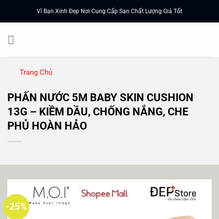
Chuyển
Vì Bạn Xinh Đẹp Nơi Cung Cấp San Chất Lượng Giá Tốt
đến
nội
dung
Trang Chủ
PHẤN NƯỚC 5M BABY SKIN CUSHION
13G – KIỀM DẦU, CHỐNG NẮNG, CHE
PHỦ HOÀN HẢO
-25%