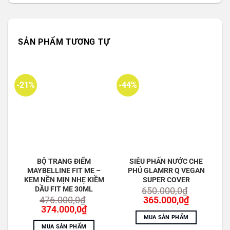
là:
tại
Thành Phần Chính
250.000,0₫.
là:
NƯỚC
200.000,0₫.
DIISOSTEARYL MALATE
SẢN PHẨM TƯƠNG TỰ
GLYCERIN
METHYLPROPANEDIOL
-21%
-44%
TITANIUM DIOXIDE
AXIT CAPRYLIC
ETHYLHEXYL METHOXYCINNAMATE
KẼM OXIT
BỘ TRANG ĐIỂM
SIÊU PHẤN NƯỚC CHE
CYCLOMETHICONE
MAYBELLINE FIT ME –
PHỦ GLAMRR Q VEGAN
KEM NỀN MỊN NHẸ KIỀM
SUPER COVER
TRIMETHYLSILOXYSILICATE
DẦU FIT ME 30ML
650.000,0
₫
Giá
Giá
476.000,0
₫
365.000,0
₫
CYCLOPENTASILOXANE
Giá
Giá
gốc
hiện
374.000,0
₫
gốc
hiện
là:
tại
CETYL PEG/PPG-10/1 DIMETHICONE
MUA SẢN PHẨM
là:
tại
650.000,0₫.
là:
MUA SẢN PHẨM